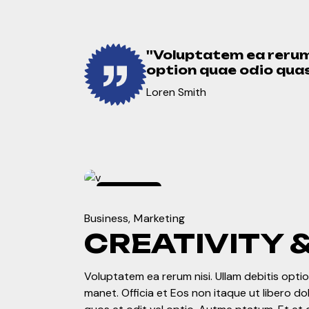
''Voluptatem ea rerum 
option quae odio quasi 
Loren Smith
enero
4,
2024
Business
Marketing
CREATIVITY 
Voluptatem ea rerum nisi. Ullam debitis optio.
manet. Officia et Eos non itaque ut libero d