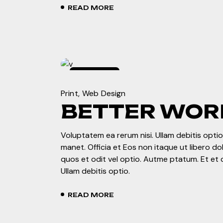
READ MORE
marzo
3,
2024
Print
Web Design
BETTER WOR
Voluptatem ea rerum nisi. Ullam debitis optio.
manet. Officia et Eos non itaque ut libero d
quos et odit vel optio. Autme ptatum. Et et 
Ullam debitis optio.
READ MORE