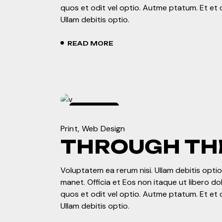
quos et odit vel optio. Autme ptatum. Et et 
Ullam debitis optio.
READ MORE
marzo
7,
2024
Print
Web Design
THROUGH THE
Voluptatem ea rerum nisi. Ullam debitis optio.
manet. Officia et Eos non itaque ut libero d
quos et odit vel optio. Autme ptatum. Et et 
Ullam debitis optio.