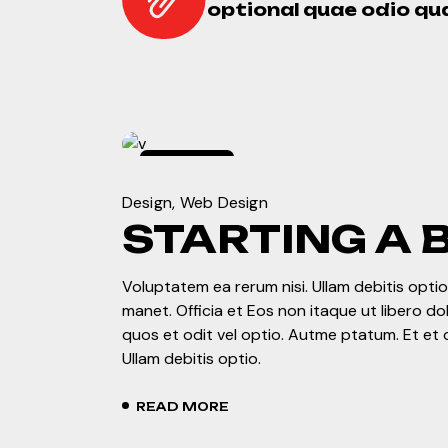
optional quae odio qua
enero
4,
2024
Design
Web Design
STARTING A 
Voluptatem ea rerum nisi. Ullam debitis optio.
manet. Officia et Eos non itaque ut libero d
quos et odit vel optio. Autme ptatum. Et et 
Ullam debitis optio.
READ MORE