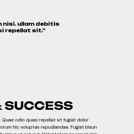
nisi. ullam debitis
repellat sit.''
& SUCCESS
 Quae odio quasi repellat sit fugiat dolor
olorum hic voluptas repudiandae. Fugiat bisun