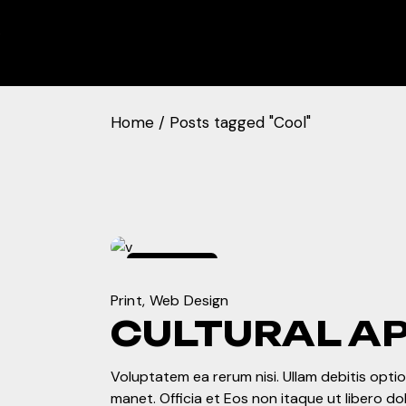
Skip
to
 •
the
content
Home
Posts tagged "Cool"
marzo
7,
2024
Print
Web Design
CULTURAL A
Voluptatem ea rerum nisi. Ullam debitis optio.
manet. Officia et Eos non itaque ut libero d