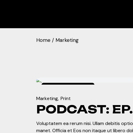
Skip
to
 •
the
content
Home
Marketing
enero 4, 2024
Marketing
Print
PODCAST: EP.
Voluptatem ea rerum nisi. Ullam debitis optio.
manet. Officia et Eos non itaque ut libero d