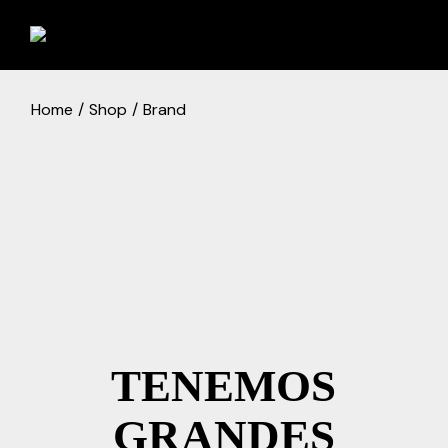
Skip
to
the
content
Home
Shop
Brand
TENEMOS
GRANDES